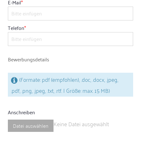
E-Mail
*
Telefon
*
Bewerbungsdetails
(Formate: pdf (empfohlen), .doc, .docx, .jpeg,
.pdf, .png, .jpeg, .txt, .rtf. | Größe: max. 15 MB)
Anschreiben
Keine Datei ausgewählt
Datei auswählen