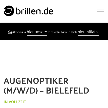
hier unsere
hier initiativ
Abonniere
Jobs oder bewirb Dich
.
AUGENOPTIKER
(M/W/D) – BIELEFELD
IN VOLLZEIT