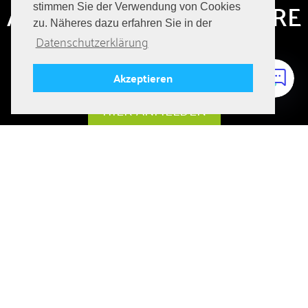
ABONNIERE HIER UNSERE
stimmen Sie der Verwendung von Cookies
zu. Näheres dazu erfahren Sie in der
JOBANGEBOTE
Datenschutzerklärung
Immer auf dem Laufenden bleiben über aktuelle Jobs!
Akzeptieren
HIER ANMELDEN
FOLGE UNS
DIE SEITE TEILEN