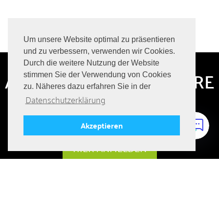
Um unsere Website optimal zu präsentieren
und zu verbessern, verwenden wir Cookies.
Durch die weitere Nutzung der Website
ABONNIERE HIER UNSERE
stimmen Sie der Verwendung von Cookies
zu. Näheres dazu erfahren Sie in der
JOBANGEBOTE
Datenschutzerklärung
Immer auf dem Laufenden bleiben über aktuelle Jobs!
Akzeptieren
HIER ANMELDEN
FOLGE UNS