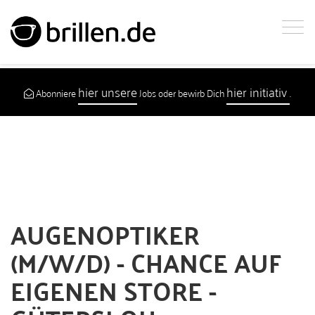
hier unsere
hier initiativ
Abonniere
Jobs oder bewirb Dich
.
AUGENOPTIKER
(M/W/D) - CHANCE AUF
EIGENEN STORE​ -