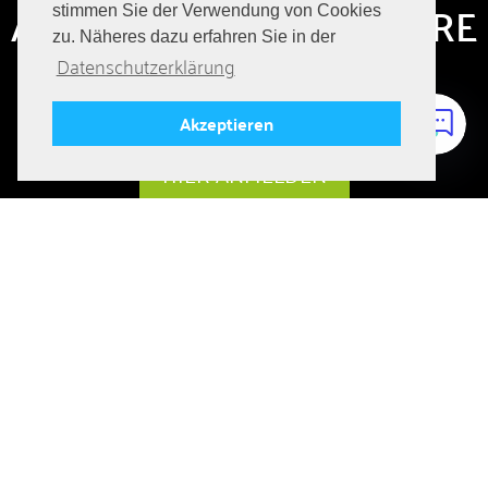
ABONNIERE HIER UNSERE
stimmen Sie der Verwendung von Cookies
zu. Näheres dazu erfahren Sie in der
JOBANGEBOTE
Datenschutzerklärung
Immer auf dem Laufenden bleiben über aktuelle Jobs!
Akzeptieren
HIER ANMELDEN
FOLGE UNS
DIE SEITE TEILEN