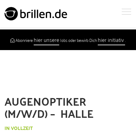
hier unsere
hier initiativ
Abonniere
Jobs oder bewirb Dich
.
AUGENOPTIKER
(M/W/D) – HALLE
IN VOLLZEIT