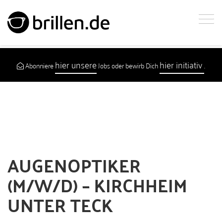
hier unsere
hier initiativ
Abonniere
Jobs oder bewirb Dich
.
AUGENOPTIKER
(M/W/D) –
KIRCHHEIM
UNTER TECK