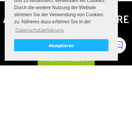
und zu verbessern, verwenden wir Cookies.
Durch die weitere Nutzung der Website
ABONNIERE HIER UNSERE
stimmen Sie der Verwendung von Cookies
zu. Näheres dazu erfahren Sie in der
JOBANGEBOTE
Datenschutzerklärung
Immer auf dem Laufenden bleiben über aktuelle Jobs!
Akzeptieren
HIER ANMELDEN
FOLGE UNS
DIE SEITE TEILEN