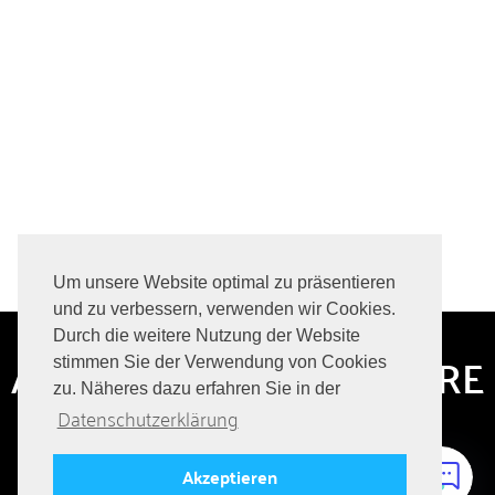
Um unsere Website optimal zu präsentieren
und zu verbessern, verwenden wir Cookies.
Durch die weitere Nutzung der Website
ABONNIERE HIER UNSERE
stimmen Sie der Verwendung von Cookies
zu. Näheres dazu erfahren Sie in der
JOBANGEBOTE
Datenschutzerklärung
Immer auf dem Laufenden bleiben über aktuelle Jobs!
Akzeptieren